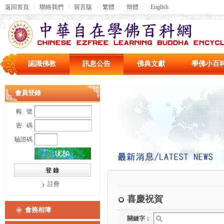
返回首頁
聯絡我們
留言版
繁體
簡體
English
認識佛教
訊息公告
佛典文獻
學佛小百
會員登錄
帳 號
密 碼
驗證碼
註冊
喜慶祝賀
會務相簿
關鍵字：