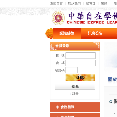
返回首頁
聯絡我們
留言版
繁體
簡
認識佛教
訊息公告
會員登錄
帳 號
密 碼
驗證碼
註冊
會務相簿