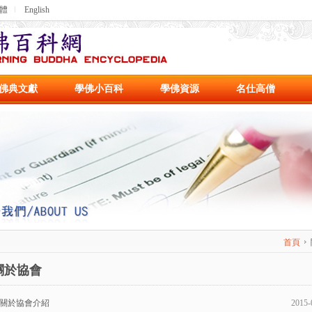
體
English
佛典文獻
學佛小百科
學佛資源
名仕高僧
首頁
關於協會
關於協會介紹
2015-