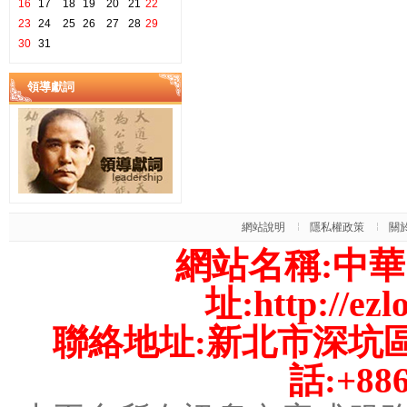
16
17
18
19
20
21
22
23
24
25
26
27
28
29
30
31
領導獻詞
網站說明
隱私權政策
關
網站名稱:中
址:
http://ezl
聯絡地址:新北市深坑區
話:+886