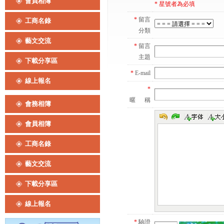
會員相簿
*
星號者為必填
*
留言
工商名錄
分類
藝文交流
*
留言
主題
下載分享區
*
E-mail
線上報名
*
暱 稱
會務相簿
會員相簿
工商名錄
藝文交流
下載分享區
線上報名
*
驗證