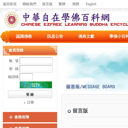
返回首頁
聯絡我們
留言版
繁體
簡體
English
認識佛教
訊息公告
佛典文獻
學佛小百
會員登錄
帳 號
密 碼
驗證碼
註冊
留言版
會務相簿